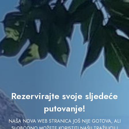
Rezervirajte svoje sljedeće
putovanje!
NAŠA NOVA WEB STRANICA JOŠ NIJE GOTOVA, ALI
SLOBODNO MOŽETE KORISTITI NAŠU TRAŽILICU I