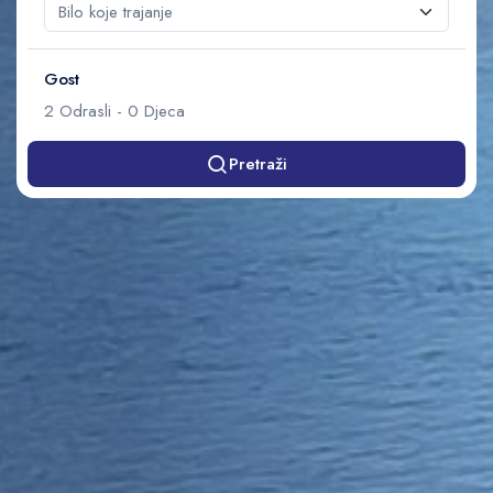
Gost
2
Odrasli
-
0
Djeca
Pretraži