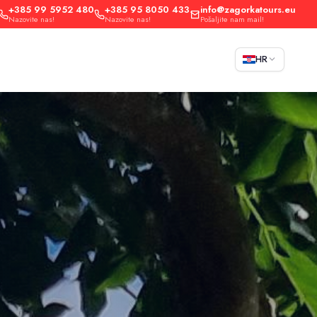
+385 99 5952 480
+385 95 8050 433
info@zagorkatours.eu
Nazovite nas!
Nazovite nas!
Pošaljite nam mail!
HR