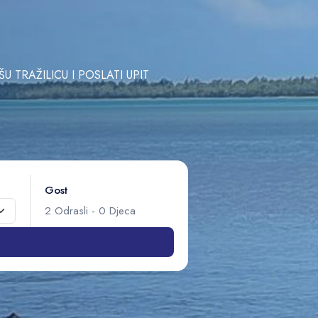
TRAŽILICU I POSLATI UPIT
Gost
2
Odrasli
-
0
Djeca