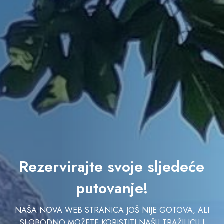
Rezervirajte svoje sljedeće
putovanje!
NAŠA NOVA WEB STRANICA JOŠ NIJE GOTOVA, ALI
SLOBODNO MOŽETE KORISTITI NAŠU TRAŽILICU I