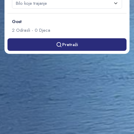
Gost
2
Odrasli
-
0
Djeca
Pretraži