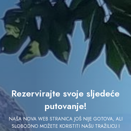
Rezervirajte svoje sljedeće
putovanje!
NAŠA NOVA WEB STRANICA JOŠ NIJE GOTOVA, ALI
SLOBODNO MOŽETE KORISTITI NAŠU TRAŽILICU I