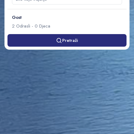
Gost
2
Odrasli
-
0
Djeca
Pretraži