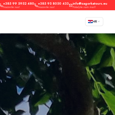
+385 99 5952 480
+385 95 8050 433
info@zagorkatours.eu
Nazovite nas!
Nazovite nas!
Pošaljite nam mail!
HR