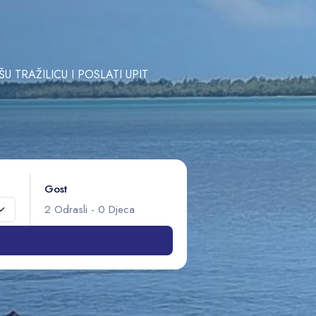
TRAŽILICU I POSLATI UPIT
Gost
2
Odrasli
-
0
Djeca