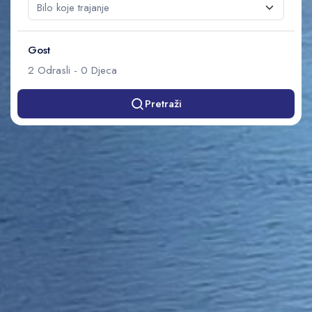
Gost
2
Odrasli
-
0
Djeca
Pretraži