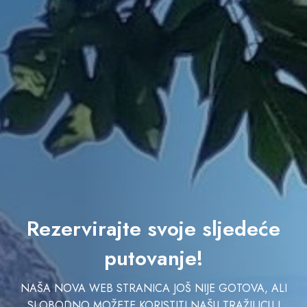
Rezervirajte svoje sljedeće
putovanje!
NAŠA NOVA WEB STRANICA JOŠ NIJE GOTOVA, ALI
SLOBODNO MOŽETE KORISTITI NAŠU TRAŽILICU I