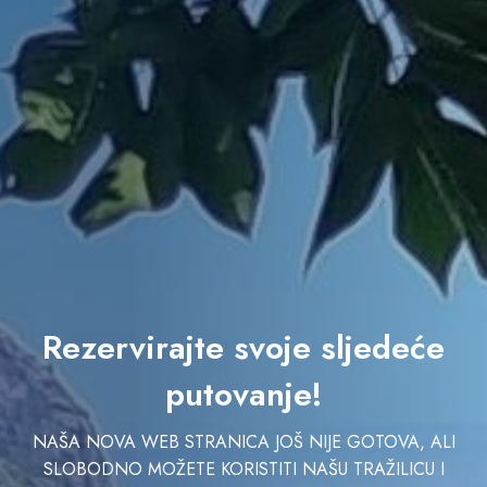
Rezervirajte svoje sljedeće
putovanje!
NAŠA NOVA WEB STRANICA JOŠ NIJE GOTOVA, ALI
SLOBODNO MOŽETE KORISTITI NAŠU TRAŽILICU I