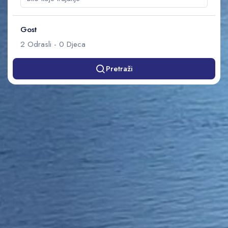
Gost
2
Odrasli
-
0
Djeca
Pretraži