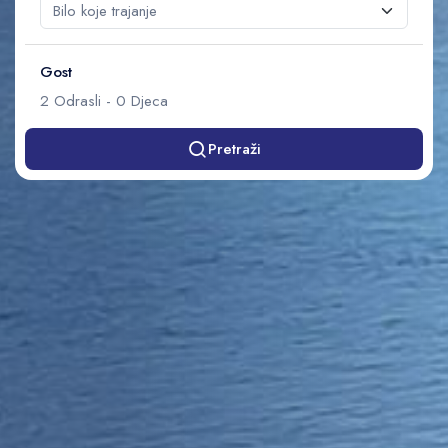
Gost
2
Odrasli
-
0
Djeca
Pretraži