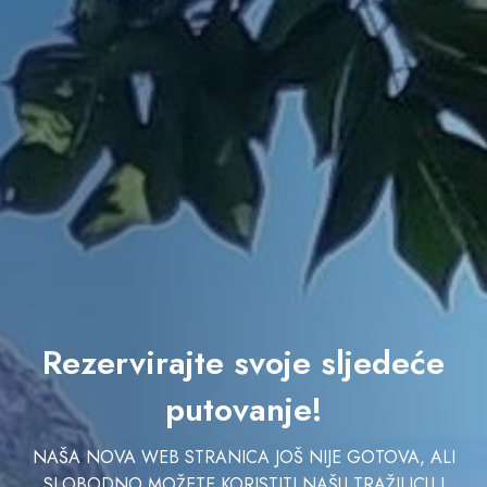
Rezervirajte svoje sljedeće
putovanje!
NAŠA NOVA WEB STRANICA JOŠ NIJE GOTOVA, ALI
SLOBODNO MOŽETE KORISTITI NAŠU TRAŽILICU I