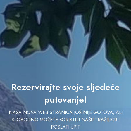
Rezervirajte svoje sljedeće
putovanje!
NAŠA NOVA WEB STRANICA JOŠ NIJE GOTOVA, ALI
SLOBODNO MOŽETE KORISTITI NAŠU TRAŽILICU I
POSLATI UPIT