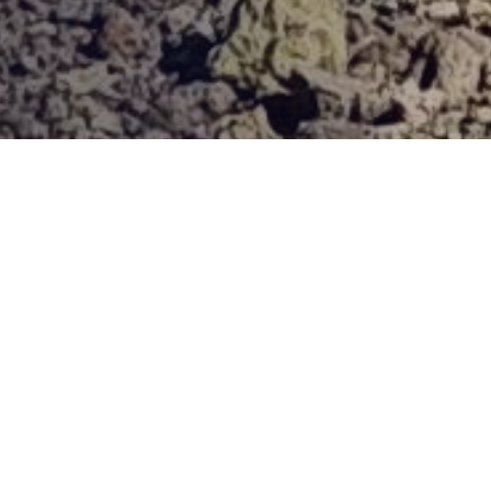
Provjerena ponuda
Vi odaberite destinaciju, hotel ili turu, a mi ćemo se pobrinuti
za ostalo!
V BLIZINI PLAŽE (CCA. 100-500M)