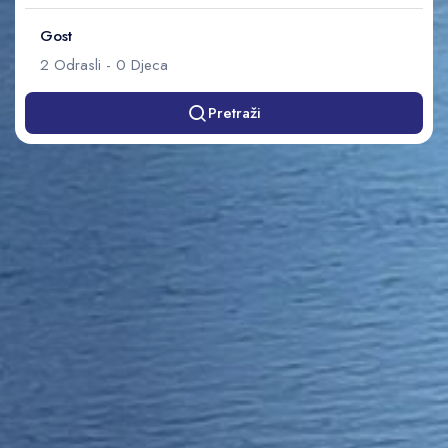
Gost
2
Odrasli
-
0
Djeca
Pretraži