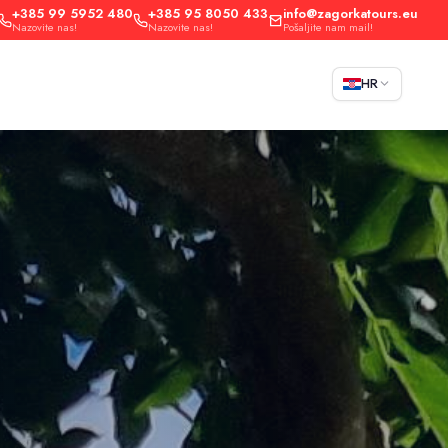
+385 99 5952 480
+385 95 8050 433
info@zagorkatours.eu
Nazovite nas!
Nazovite nas!
Pošaljite nam mail!
HR