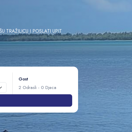
TRAŽILICU I POSLATI UPIT
Gost
2
Odrasli
-
0
Djeca