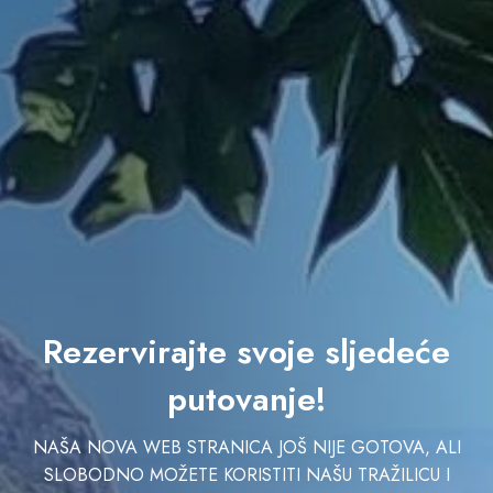
Rezervirajte svoje sljedeće
putovanje!
NAŠA NOVA WEB STRANICA JOŠ NIJE GOTOVA, ALI
SLOBODNO MOŽETE KORISTITI NAŠU TRAŽILICU I