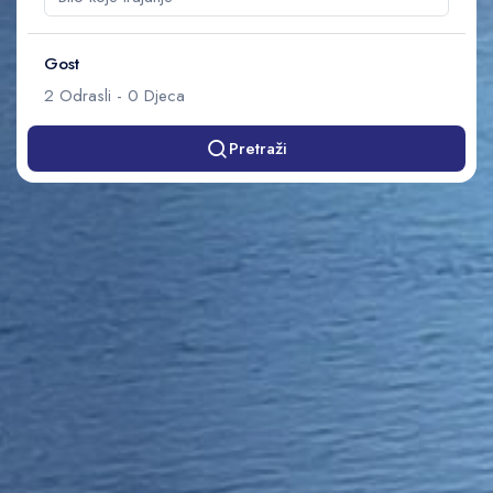
Gost
2
Odrasli
-
0
Djeca
Pretraži