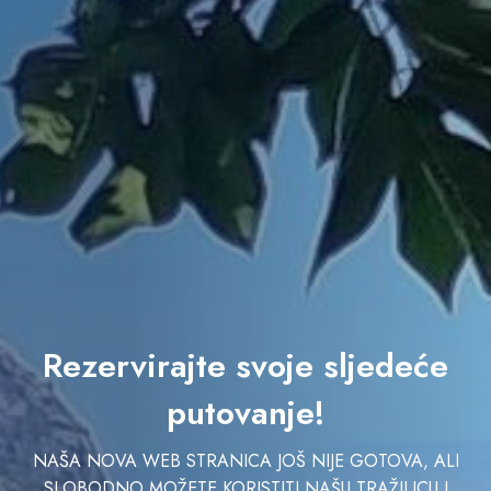
Rezervirajte svoje sljedeće
putovanje!
NAŠA NOVA WEB STRANICA JOŠ NIJE GOTOVA, ALI
SLOBODNO MOŽETE KORISTITI NAŠU TRAŽILICU I