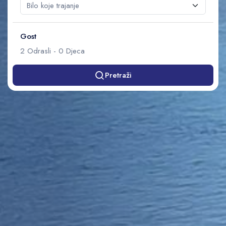
Gost
2
Odrasli
-
0
Djeca
Pretraži