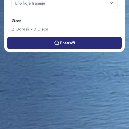
Gost
2
Odrasli
-
0
Djeca
Pretraži