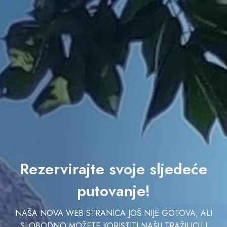
Rezervirajte svoje sljedeće
putovanje!
NAŠA NOVA WEB STRANICA JOŠ NIJE GOTOVA, ALI
SLOBODNO MOŽETE KORISTITI NAŠU TRAŽILICU I