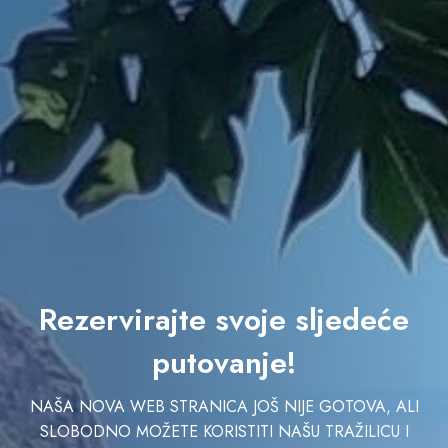
Rezervirajte svoje sljedeće
putovanje!
NAŠA NOVA WEB STRANICA JOŠ NIJE GOTOVA, ALI
SLOBODNO MOŽETE KORISTITI NAŠU TRAŽILICU I