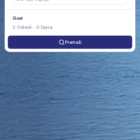
Gost
2
Odrasli
-
0
Djeca
Pretraži