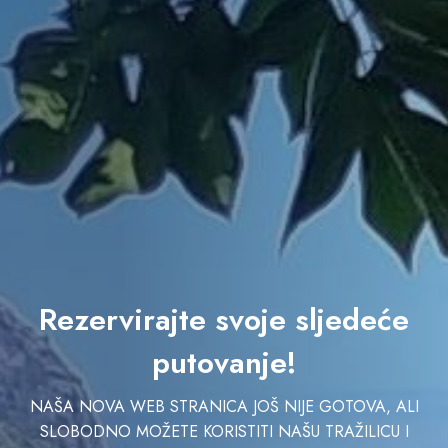
Rezervirajte svoje sljedeće
putovanje!
NAŠA NOVA WEB STRANICA JOŠ NIJE GOTOVA, ALI
SLOBODNO MOŽETE KORISTITI NAŠU TRAŽILICU I