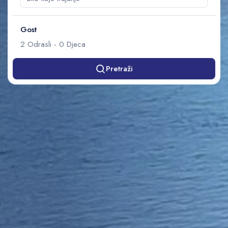
Gost
2
Odrasli
-
0
Djeca
Pretraži