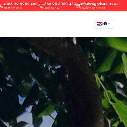
+385 99 5952 480
+385 95 8050 433
info@zagorkatours.eu
Nazovite nas!
Nazovite nas!
Pošaljite nam mail!
HR