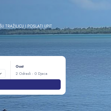
TRAŽILICU I POSLATI UPIT
Gost
2
Odrasli
-
0
Djeca