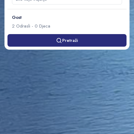
Gost
2
Odrasli
-
0
Djeca
Pretraži