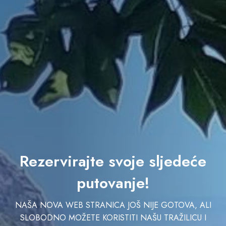
Rezervirajte svoje sljedeće
putovanje!
NAŠA NOVA WEB STRANICA JOŠ NIJE GOTOVA, ALI
SLOBODNO MOŽETE KORISTITI NAŠU TRAŽILICU I