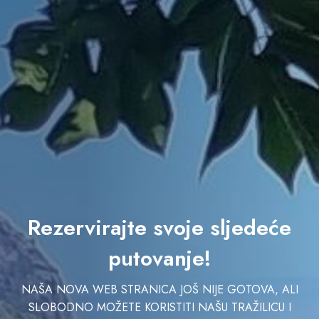
Rezervirajte svoje sljedeće
putovanje!
NAŠA NOVA WEB STRANICA JOŠ NIJE GOTOVA, ALI
SLOBODNO MOŽETE KORISTITI NAŠU TRAŽILICU I