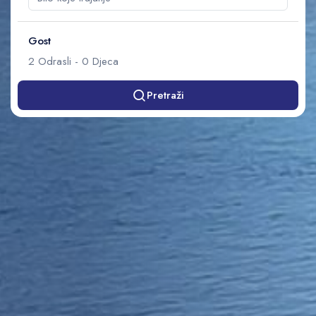
Gost
2
Odrasli
-
0
Djeca
Pretraži