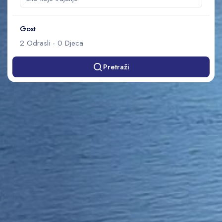
Gost
2
Odrasli
-
0
Djeca
Pretraži