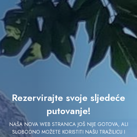
Rezervirajte svoje sljedeće
putovanje!
NAŠA NOVA WEB STRANICA JOŠ NIJE GOTOVA, ALI
SLOBODNO MOŽETE KORISTITI NAŠU TRAŽILICU I