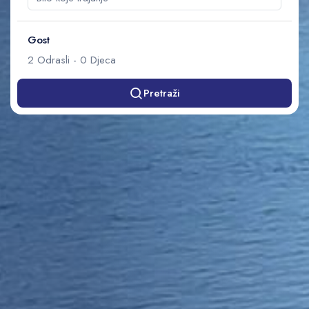
Gost
2
Odrasli
-
0
Djeca
Pretraži