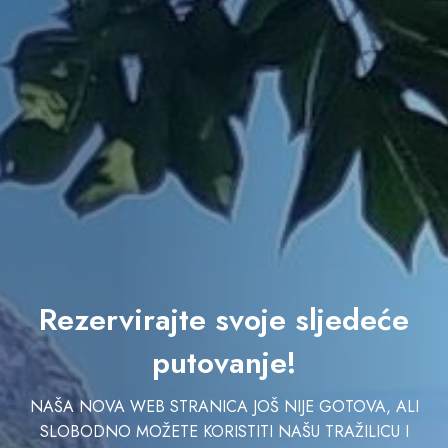
Rezervirajte svoje sljedeće
putovanje!
NAŠA NOVA WEB STRANICA JOŠ NIJE GOTOVA, ALI
SLOBODNO MOŽETE KORISTITI NAŠU TRAŽILICU I