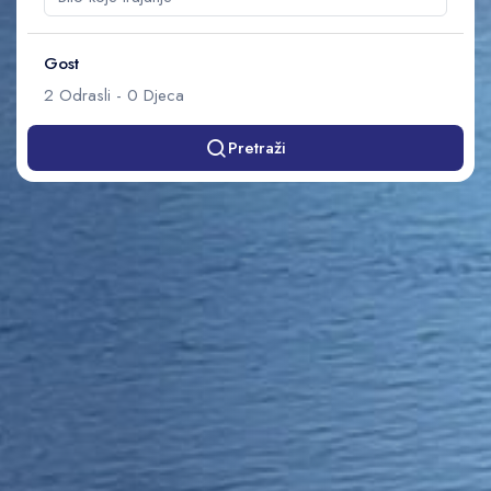
Gost
2
Odrasli
-
0
Djeca
Pretraži