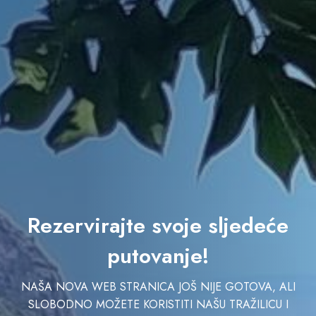
Rezervirajte svoje sljedeće
putovanje!
NAŠA NOVA WEB STRANICA JOŠ NIJE GOTOVA, ALI
SLOBODNO MOŽETE KORISTITI NAŠU TRAŽILICU I