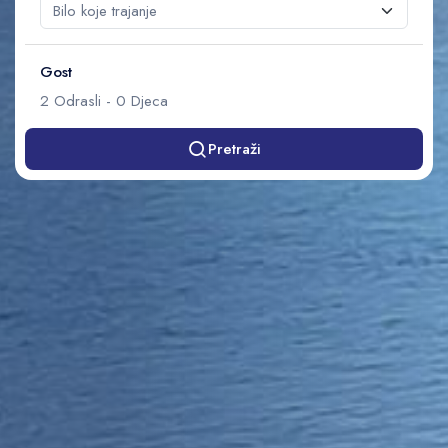
Gost
2
Odrasli
-
0
Djeca
Pretraži