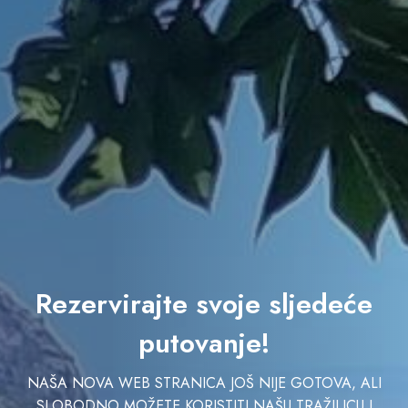
Rezervirajte svoje sljedeće
putovanje!
NAŠA NOVA WEB STRANICA JOŠ NIJE GOTOVA, ALI
SLOBODNO MOŽETE KORISTITI NAŠU TRAŽILICU I