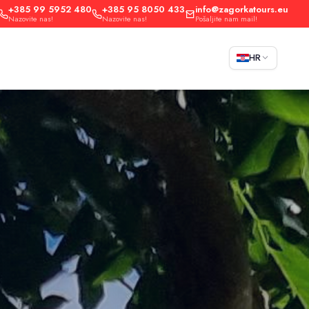
+385 99 5952 480
+385 95 8050 433
info@zagorkatours.eu
Nazovite nas!
Nazovite nas!
Pošaljite nam mail!
HR