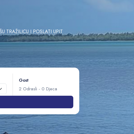
TRAŽILICU I POSLATI UPIT
Gost
2
Odrasli
-
0
Djeca