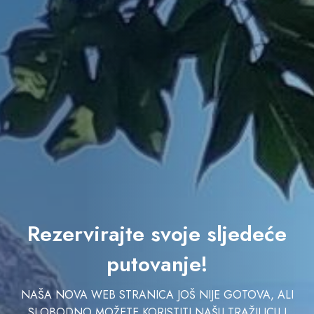
Rezervirajte svoje sljedeće
putovanje!
NAŠA NOVA WEB STRANICA JOŠ NIJE GOTOVA, ALI
SLOBODNO MOŽETE KORISTITI NAŠU TRAŽILICU I