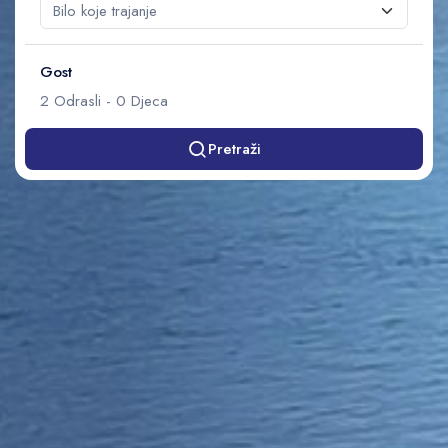
Gost
2
Odrasli
-
0
Djeca
Pretraži