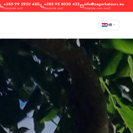
+385 99 5952 480
+385 95 8050 433
info@zagorkatours.eu
Nazovite nas!
Nazovite nas!
Pošaljite nam mail!
HR