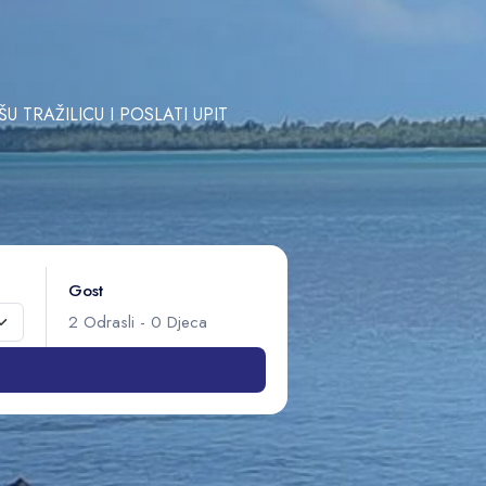
TRAŽILICU I POSLATI UPIT
Gost
2
Odrasli
-
0
Djeca