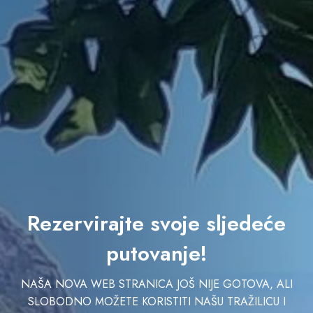
Rezervirajte svoje sljedeće
putovanje!
NAŠA NOVA WEB STRANICA JOŠ NIJE GOTOVA, ALI
SLOBODNO MOŽETE KORISTITI NAŠU TRAŽILICU I