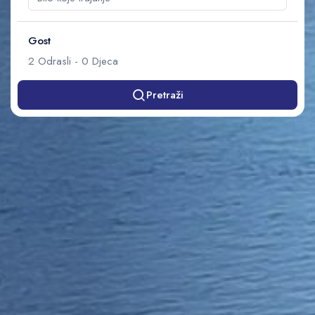
Gost
2
Odrasli
-
0
Djeca
Pretraži