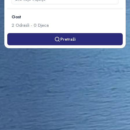
Gost
2
Odrasli
-
0
Djeca
Pretraži