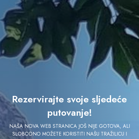
Rezervirajte svoje sljedeće
putovanje!
NAŠA NOVA WEB STRANICA JOŠ NIJE GOTOVA, ALI
SLOBODNO MOŽETE KORISTITI NAŠU TRAŽILICU I