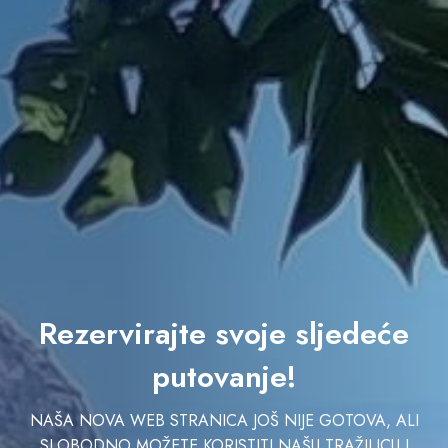
Rezervirajte svoje sljedeće
putovanje!
NAŠA NOVA WEB STRANICA JOŠ NIJE GOTOVA, ALI
SLOBODNO MOŽETE KORISTITI NAŠU TRAŽILICU I