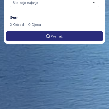
Gost
2
Odrasli
-
0
Djeca
Pretraži