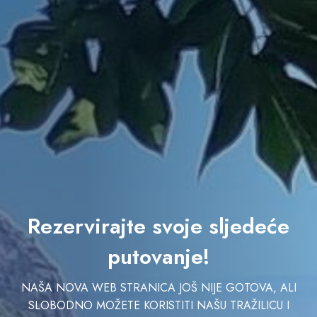
Rezervirajte svoje sljedeće
putovanje!
NAŠA NOVA WEB STRANICA JOŠ NIJE GOTOVA, ALI
SLOBODNO MOŽETE KORISTITI NAŠU TRAŽILICU I