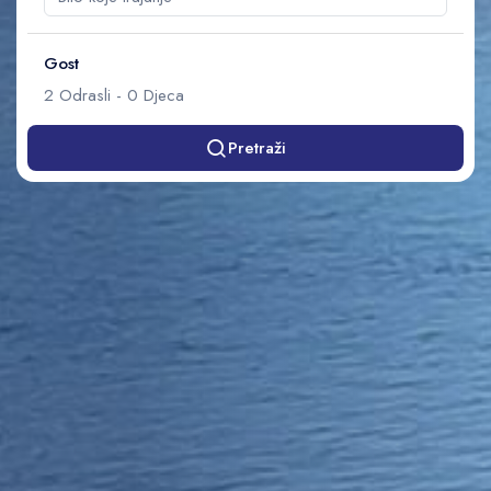
Gost
2
Odrasli
-
0
Djeca
Pretraži