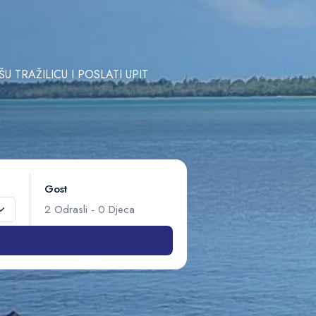
TRAŽILICU I POSLATI UPIT
Gost
2
Odrasli
-
0
Djeca