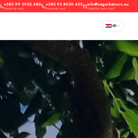
+385 99 5952 480
+385 95 8050 433
info@zagorkatours.eu
Nazovite nas!
Nazovite nas!
Pošaljite nam mail!
HR