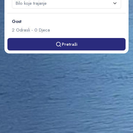
Gost
2
Odrasli
-
0
Djeca
Pretraži