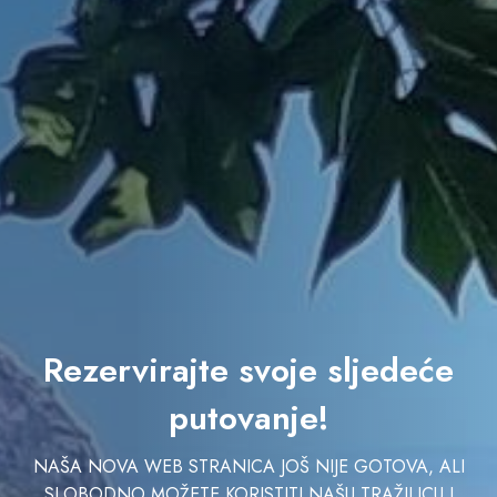
Rezervirajte svoje sljedeće
putovanje!
NAŠA NOVA WEB STRANICA JOŠ NIJE GOTOVA, ALI
SLOBODNO MOŽETE KORISTITI NAŠU TRAŽILICU I