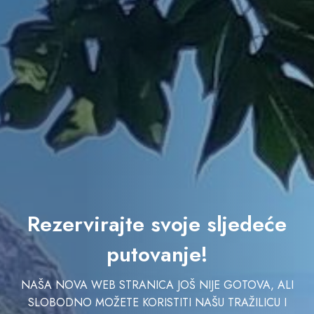
Rezervirajte svoje sljedeće
putovanje!
NAŠA NOVA WEB STRANICA JOŠ NIJE GOTOVA, ALI
SLOBODNO MOŽETE KORISTITI NAŠU TRAŽILICU I