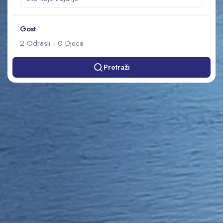
Gost
2
Odrasli
-
0
Djeca
Pretraži