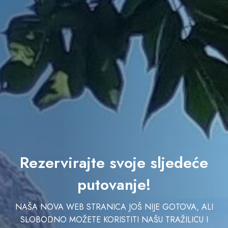
Rezervirajte svoje sljedeće
putovanje!
NAŠA NOVA WEB STRANICA JOŠ NIJE GOTOVA, ALI
SLOBODNO MOŽETE KORISTITI NAŠU TRAŽILICU I