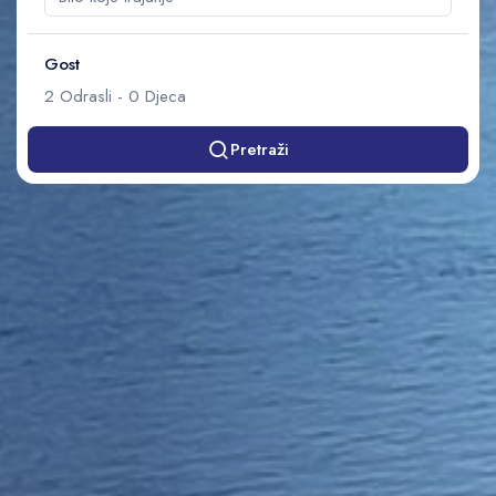
Gost
2
Odrasli
-
0
Djeca
Pretraži