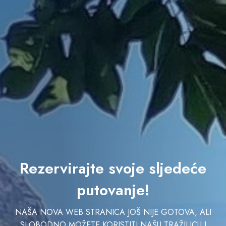
Rezervirajte svoje sljedeće
putovanje!
NAŠA NOVA WEB STRANICA JOŠ NIJE GOTOVA, ALI
SLOBODNO MOŽETE KORISTITI NAŠU TRAŽILICU I