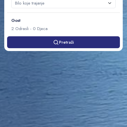
Gost
2
Odrasli
-
0
Djeca
Pretraži