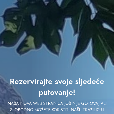
Rezervirajte svoje sljedeće
putovanje!
NAŠA NOVA WEB STRANICA JOŠ NIJE GOTOVA, ALI
SLOBODNO MOŽETE KORISTITI NAŠU TRAŽILICU I