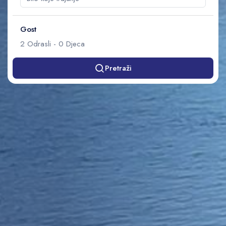
Gost
2
Odrasli
-
0
Djeca
Pretraži