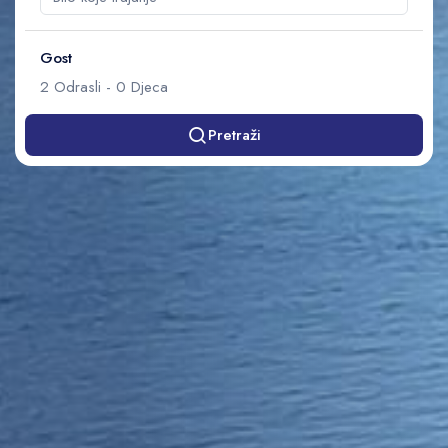
Gost
2
Odrasli
-
0
Djeca
Pretraži