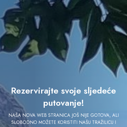
Rezervirajte svoje sljedeće
putovanje!
NAŠA NOVA WEB STRANICA JOŠ NIJE GOTOVA, ALI
SLOBODNO MOŽETE KORISTITI NAŠU TRAŽILICU I