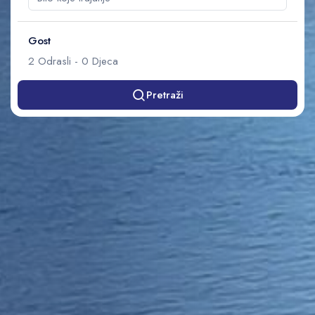
Gost
2
Odrasli
-
0
Djeca
Pretraži