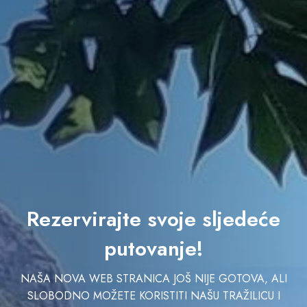
Rezervirajte svoje sljedeće
putovanje!
NAŠA NOVA WEB STRANICA JOŠ NIJE GOTOVA, ALI
SLOBODNO MOŽETE KORISTITI NAŠU TRAŽILICU I