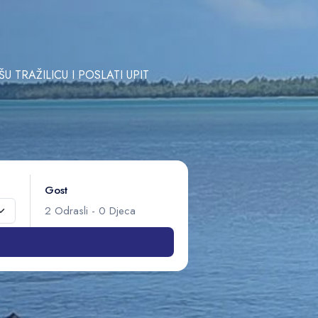
TRAŽILICU I POSLATI UPIT
Gost
2
Odrasli
-
0
Djeca