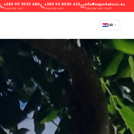
+385 99 5952 480
+385 95 8050 433
info@zagorkatours.eu
Nazovite nas!
Nazovite nas!
Pošaljite nam mail!
HR