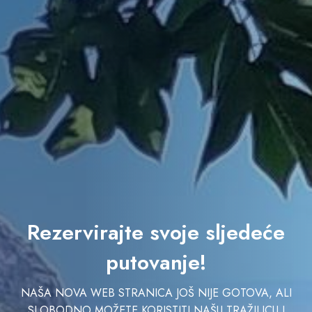
Rezervirajte svoje sljedeće
putovanje!
NAŠA NOVA WEB STRANICA JOŠ NIJE GOTOVA, ALI
SLOBODNO MOŽETE KORISTITI NAŠU TRAŽILICU I