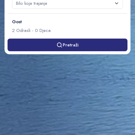
Gost
2
Odrasli
-
0
Djeca
Pretraži