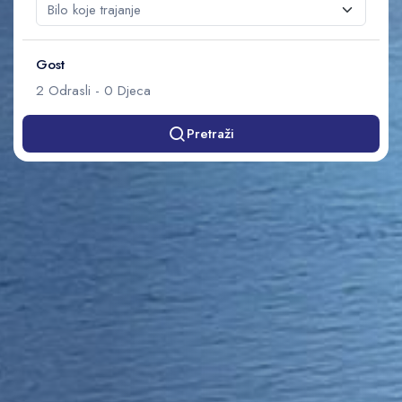
Gost
2
Odrasli
-
0
Djeca
Pretraži