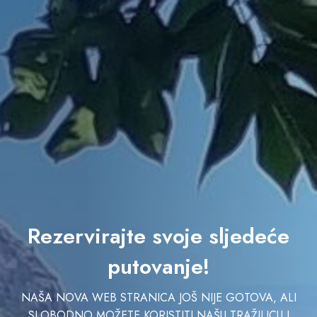
Rezervirajte svoje sljedeće
putovanje!
NAŠA NOVA WEB STRANICA JOŠ NIJE GOTOVA, ALI
SLOBODNO MOŽETE KORISTITI NAŠU TRAŽILICU I