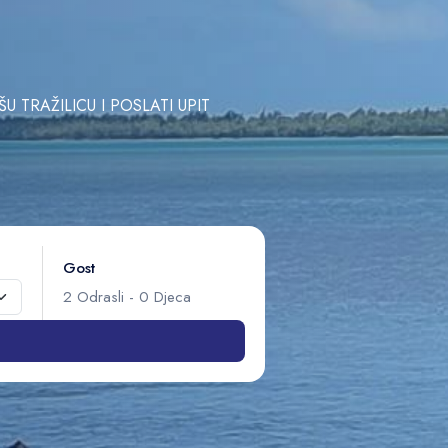
TRAŽILICU I POSLATI UPIT
Gost
2
Odrasli
-
0
Djeca