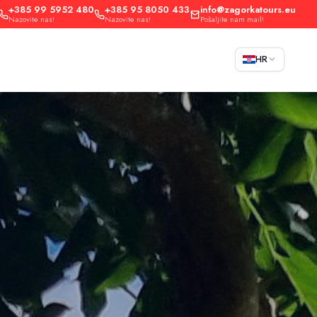
+385 99 5952 480
+385 95 8050 433
info@zagorkatours.eu
Nazovite nas!
Nazovite nas!
Pošaljite nam mail!
HR