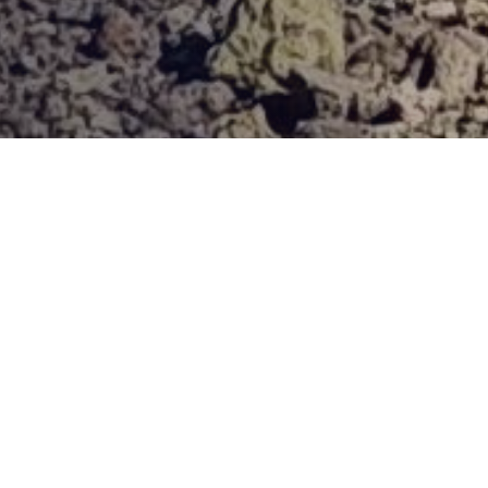
Provjerena ponuda
Vi odaberite destinaciju, hotel ili turu, a mi ćemo se pobrinuti
za ostalo!
V BLIZINI PLAŽE (CCA. 100-500M)