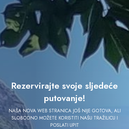
Rezervirajte svoje sljedeće
putovanje!
NAŠA NOVA WEB STRANICA JOŠ NIJE GOTOVA, ALI
SLOBODNO MOŽETE KORISTITI NAŠU TRAŽILICU I
POSLATI UPIT