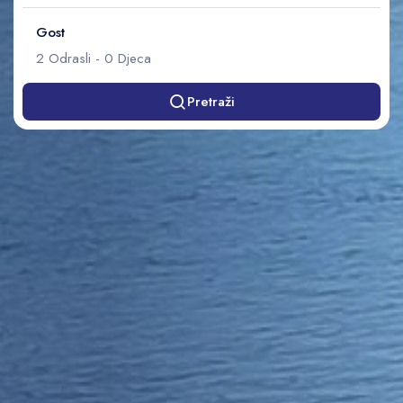
Gost
2
Odrasli
-
0
Djeca
Pretraži