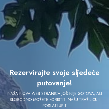
Rezervirajte svoje sljedeće
putovanje!
NAŠA NOVA WEB STRANICA JOŠ NIJE GOTOVA, ALI
SLOBODNO MOŽETE KORISTITI NAŠU TRAŽILICU I
POSLATI UPIT