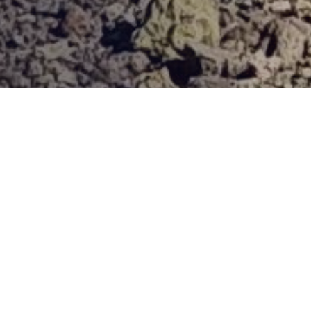
Provjerena ponuda
Vi odaberite destinaciju, hotel ili turu, a mi ćemo se pobrinuti
za ostalo!
V BLIZINI PLAŽE (CCA. 100-500M)