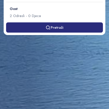
Gost
2
Odrasli
-
0
Djeca
Pretraži