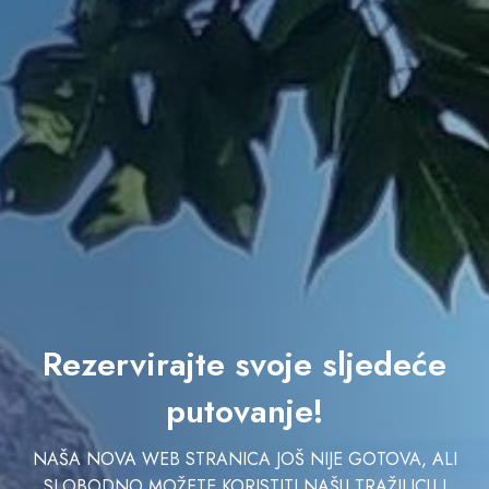
Rezervirajte svoje sljedeće
putovanje!
NAŠA NOVA WEB STRANICA JOŠ NIJE GOTOVA, ALI
SLOBODNO MOŽETE KORISTITI NAŠU TRAŽILICU I