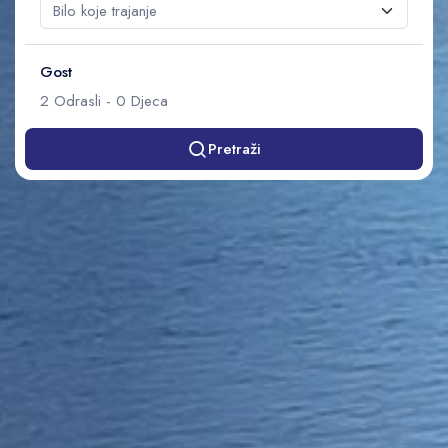
Gost
2
Odrasli
-
0
Djeca
Pretraži