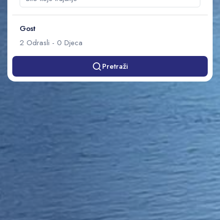
Gost
2
Odrasli
-
0
Djeca
Pretraži