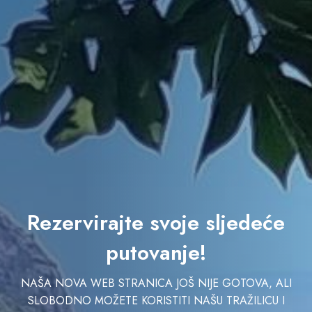
Rezervirajte svoje sljedeće
putovanje!
NAŠA NOVA WEB STRANICA JOŠ NIJE GOTOVA, ALI
SLOBODNO MOŽETE KORISTITI NAŠU TRAŽILICU I