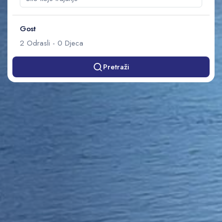
Gost
2
Odrasli
-
0
Djeca
Pretraži