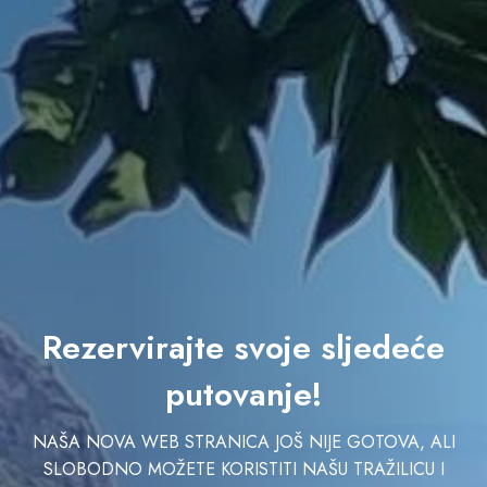
Rezervirajte svoje sljedeće
putovanje!
NAŠA NOVA WEB STRANICA JOŠ NIJE GOTOVA, ALI
SLOBODNO MOŽETE KORISTITI NAŠU TRAŽILICU I