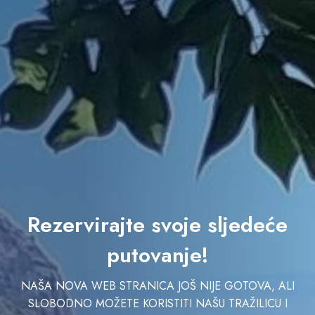
Rezervirajte svoje sljedeće
putovanje!
NAŠA NOVA WEB STRANICA JOŠ NIJE GOTOVA, ALI
SLOBODNO MOŽETE KORISTITI NAŠU TRAŽILICU I