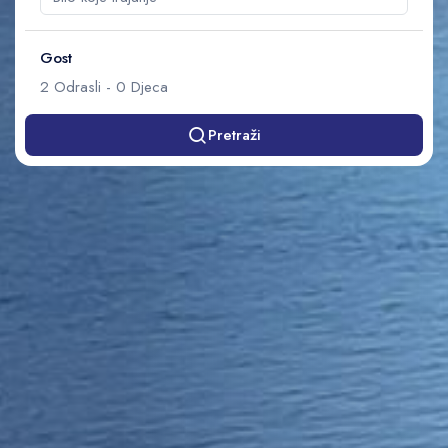
Gost
2
Odrasli
-
0
Djeca
Pretraži