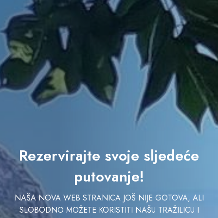
Rezervirajte svoje sljedeće
putovanje!
NAŠA NOVA WEB STRANICA JOŠ NIJE GOTOVA, ALI
SLOBODNO MOŽETE KORISTITI NAŠU TRAŽILICU I