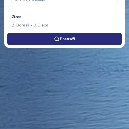
Gost
2
Odrasli
-
0
Djeca
Pretraži