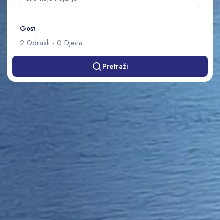
Gost
2
Odrasli
-
0
Djeca
Pretraži