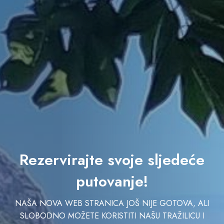
Rezervirajte svoje sljedeće
putovanje!
NAŠA NOVA WEB STRANICA JOŠ NIJE GOTOVA, ALI
SLOBODNO MOŽETE KORISTITI NAŠU TRAŽILICU I