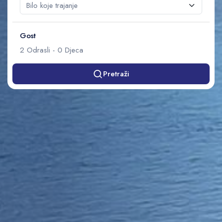
Gost
2
Odrasli
-
0
Djeca
Pretraži