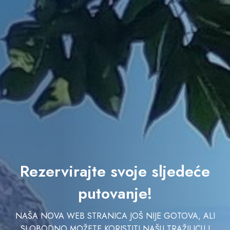
Rezervirajte svoje sljedeće
putovanje!
NAŠA NOVA WEB STRANICA JOŠ NIJE GOTOVA, ALI
SLOBODNO MOŽETE KORISTITI NAŠU TRAŽILICU I